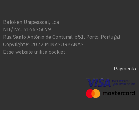
Betoken Unipessoal, Lda
NIF/IVA: 516675079
Rua Santo António de Contumil, 651, Porto, Portugal
Copyright © 2022 MINASURBANAS.
Esse website utiliza cookies.
Payments