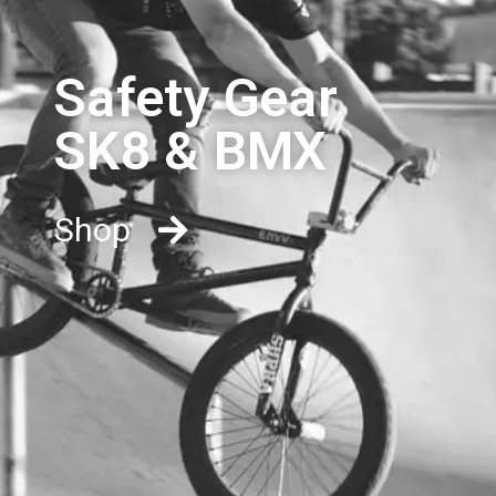
Safety Gear
SK8 & BMX​
Shop