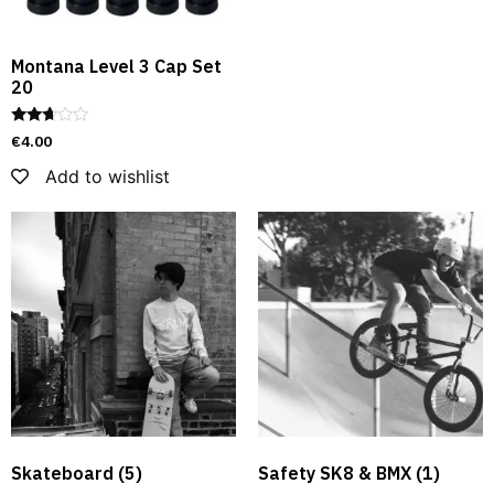
Montana Level 3 Cap Set
20
Avaliação
€
4.00
2.59
de 5
Add to wishlist
Skateboard
(5)
Safety SK8 & BMX​
(1)