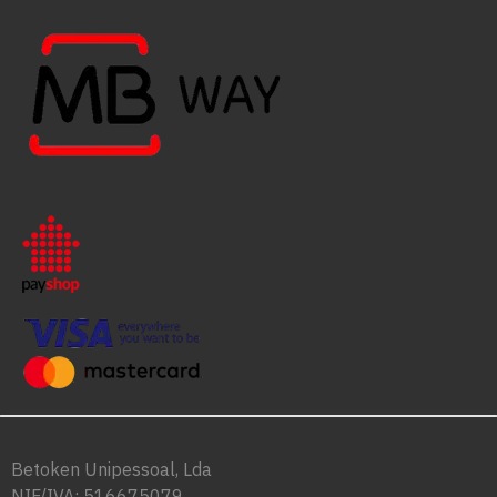
Betoken Unipessoal, Lda
NIF/IVA: 516675079