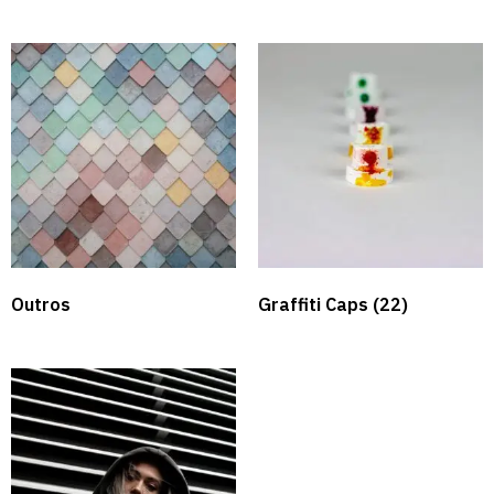
Outros
Graffiti Caps​
(22)