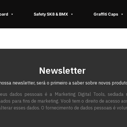
oard
Safety SK8 & BMX​
Graffiti Caps
Newsletter
nossa newsletter, será o primeiro a saber sobre novos produ
eus dados pessoais é a Marketing Digital Tools, sediada 
ados para fins de marketing. Você tem o direito de acesso a
alterar esses dados. O fornecimento de dados pessoais é volun