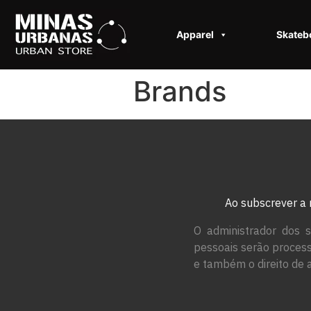
Apparel
Skateb
Brands
Ao subscrever a 
O administrador dos s
pessoais serão process
e também o direito de 