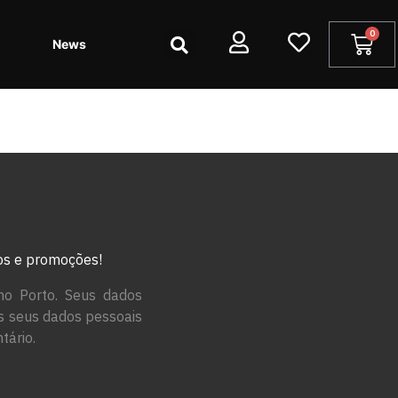
News
tos e promoções!
no Porto. Seus dados
os seus dados pessoais
tário.