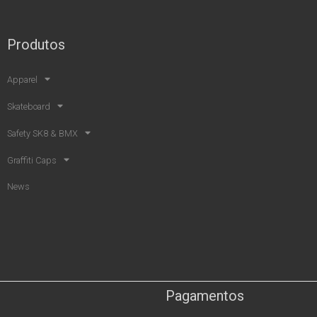
Produtos
Apparel
Skateboard
Safety SK8 & BMX​
Graffiti Caps
News
Pagamentos