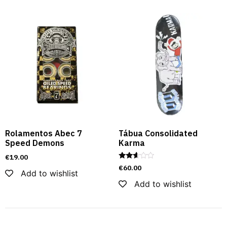
Rolamentos Abec 7
Tábua Consolidated
Speed Demons
Karma
€
19.00
Rated
€
60.00
Add to wishlist
2.48
out of
Add to wishlist
5