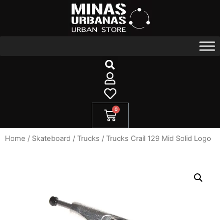
Home
/
Skateboard
/
Trucks
/ Trucks Crail 129 Mid Solid Logo