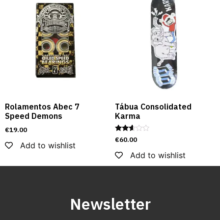
Rolamentos Abec 7
Tábua Consolidated
Speed Demons
Karma
€
19.00
Rated
€
60.00
Add to wishlist
2.48
out of
Add to wishlist
5
Newsletter