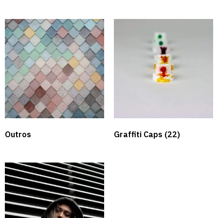
Outros
Graffiti Caps​
(22)