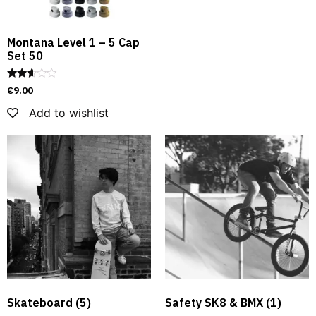
Montana Level 1 – 5 Cap
Set 50
Rated
€
9.00
2.51
out of
Add to wishlist
5
Skateboard
(5)
Safety SK8 & BMX​
(1)