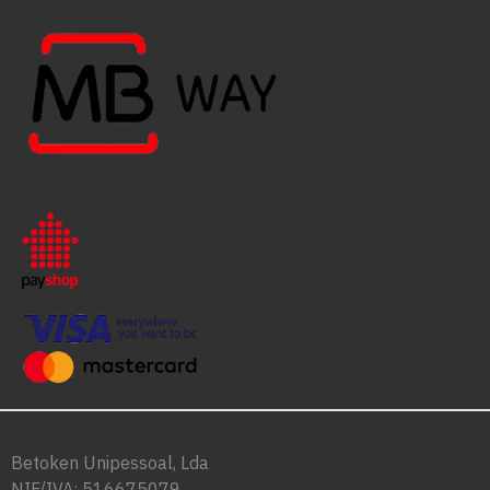
Betoken Unipessoal, Lda
NIF/IVA: 516675079