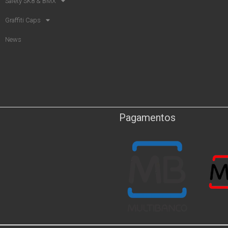
Safety SK8 & BMX​
Graffiti Caps
News
Pagamentos