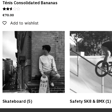
Ténis Consolidated Bananas
Rated
€
70.00
2.50
out of
Add to wishlist
5
Skateboard
(5)
Safety SK8 & BMX​
(1)