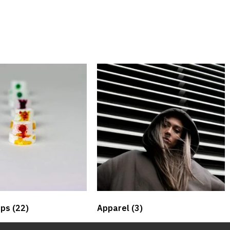
aps​
(22)
Apparel
(3)