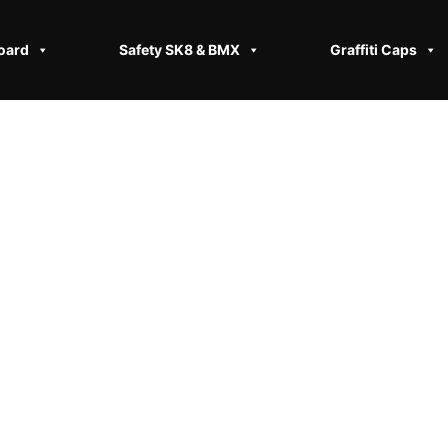
oard
Safety SK8 & BMX​
Graffiti Caps