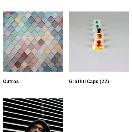
Outros
Graffiti Caps​
(22)