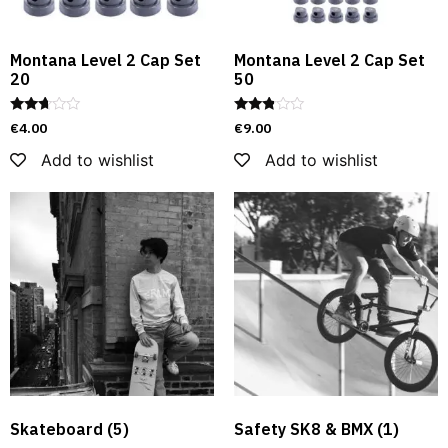
Montana Level 2 Cap Set
Montana Level 2 Cap Set
20
50
Rated
Rated
€
4.00
€
9.00
2.54
2.67
out of
out of
Add to wishlist
Add to wishlist
5
5
Skateboard
(5)
Safety SK8 & BMX​
(1)