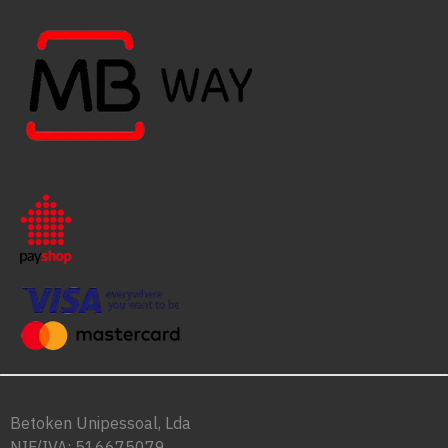
Betoken Unipessoal, Lda
NIF/IVA: 516675079