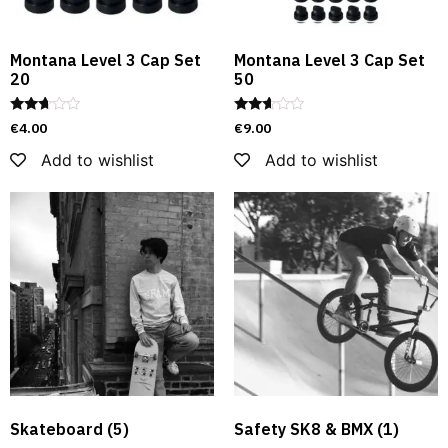
Montana Level 3 Cap Set
Montana Level 3 Cap Set
20
50
Rated
Rated
€
4.00
€
9.00
2.59
2.52
out of
out of
Add to wishlist
Add to wishlist
5
5
Skateboard
(5)
Safety SK8 & BMX​
(1)