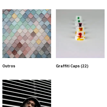
Outros
Graffiti Caps​
(22)