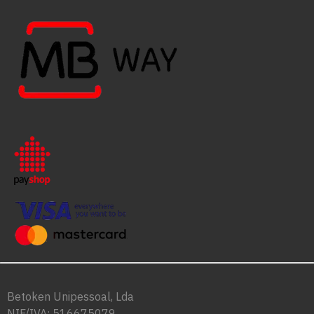
Betoken Unipessoal, Lda
NIF/IVA: 516675079