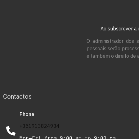
Ao subscrever a 
O administrador dos s
pessoais serão process
e também o direito de 
Contactos
Phone
+351913824934
Mon–Fri from 9:00 am to 9:00 pm 