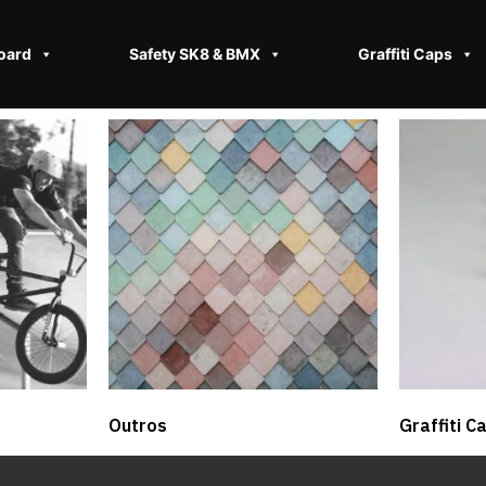
oard
Safety SK8 & BMX​
Graffiti Caps
Outros
Graffiti C