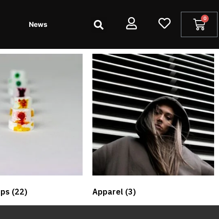
News
aps​
(22)
Apparel
(3)