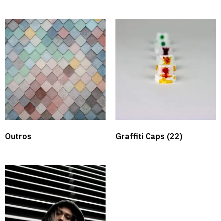
Outros
Graffiti Caps​
(22)