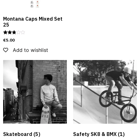
Montana Caps Mixed Set
25
Rated
€
5.00
2.69
out of
Add to wishlist
5
Skateboard
(5)
Safety SK8 & BMX​
(1)