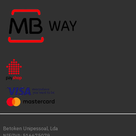
Betoken Unipessoal, Lda
NIF/IVA: 516675079