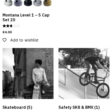
Montana Level 1 – 5 Cap
Set 20
Rated
€
4.00
2.55
out of
Add to wishlist
5
Skateboard
(5)
Safety SK8 & BMX​
(1)