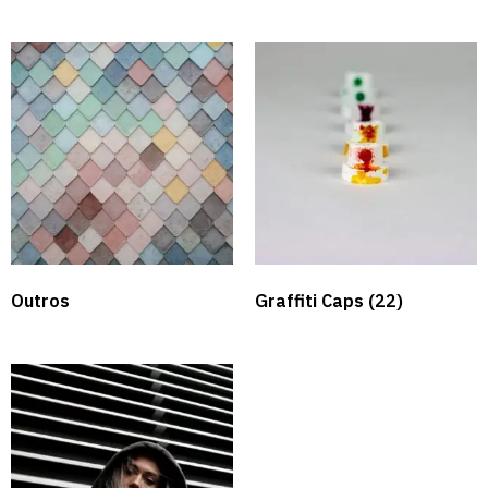
Outros
Graffiti Caps​
(22)