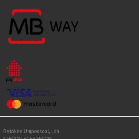
Betoken Unipessoal, Lda
NIF/IVA: 516675079